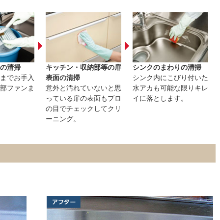
の清掃
キッチン・収納部等の扉
シンクのまわりの清掃
までお手入
表面の清掃
シンク内にこびり付いた
部ファンま
意外と汚れていないと思
水アカも可能な限りキレ
っている扉の表面もプロ
イに落とします。
の目でチェックしてクリ
ーニング。