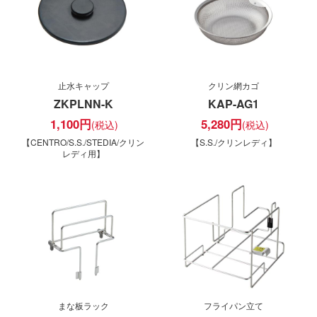
止水キャップ
クリン網カゴ
ZKPLNN-K
KAP-AG1
1,100
円
5,280
円
【CENTRO/S.S./STEDIA/クリン
【S.S./クリンレディ】
レディ用】
まな板ラック
フライパン立て