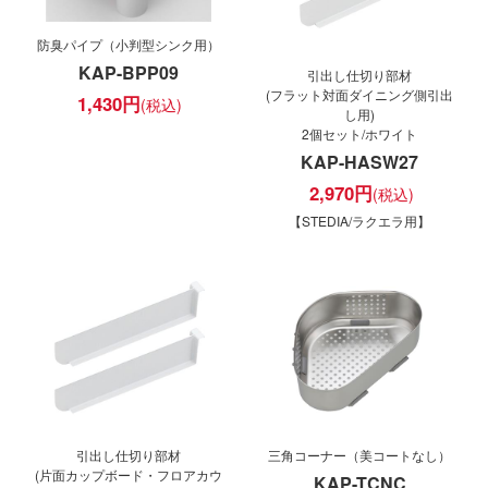
防臭パイプ（小判型シンク用）
KAP-BPP09
引出し仕切り部材
(フラット対面ダイニング側引出
1,430
円
し用)
2個セット/ホワイト
KAP-HASW27
2,970
円
【STEDIA/ラクエラ用】
引出し仕切り部材
三角コーナー（美コートなし）
(片面カップボード・フロアカウ
KAP-TCNC