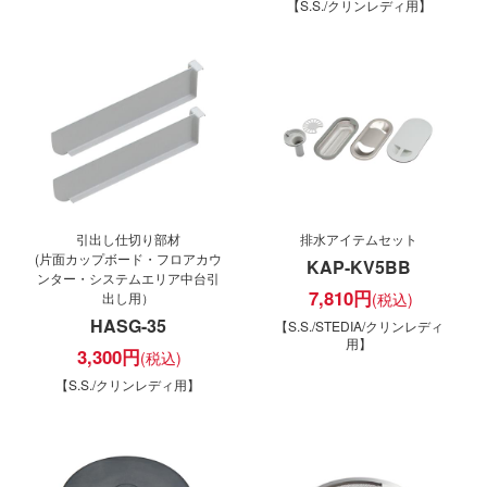
【S.S./クリンレディ用】
引出し仕切り部材
排水アイテムセット
(片面カップボード・フロアカウ
KAP-KV5BB
ンター・システムエリア中台引
7,810
円
出し用）
HASG-35
【S.S./STEDIA/クリンレディ
用】
3,300
円
【S.S./クリンレディ用】