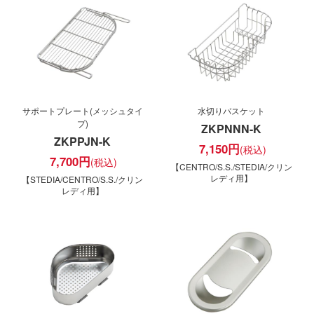
サポートプレート(メッシュタイ
水切りバスケット
プ)
ZKPNNN-K
ZKPPJN-K
7,150
円
7,700
円
【CENTRO/S.S./STEDIA/クリン
レディ用】
【STEDIA/CENTRO/S.S./クリン
レディ用】