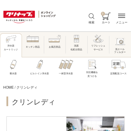
0
メニュー
検索
カート
洗面
リフレッシュ
浄水器
キッチン部品
お風呂部品
洗エール
化粧台部品
サービス
カートリッジ
フィルター
対応機種を
整水器
ビルトイン浄水器
一体型浄水器
定期配送コース
見つける
HOME
/
クリンレディ
クリンレディ