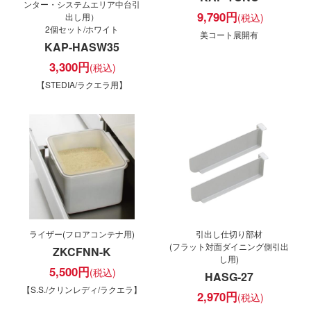
ンター・システムエリア中台引
9,790
円
出し用）
2個セット/ホワイト
美コート展開有
KAP-HASW35
3,300
円
【STEDIA/ラクエラ用】
ライザー(フロアコンテナ用)
引出し仕切り部材
(フラット対面ダイニング側引出
ZKCFNN-K
し用)
5,500
円
HASG-27
【S.S./クリンレディ/ラクエラ】
2,970
円