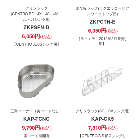
クリンラック
まな板ラック(ラクエラコーリア
(CENTRO BF・JX・JS・JM・
ンワークトップ用)
JL・JTシンク用)
ZKPCTN-E
ZKPSFN-D
6,050
円
6,050
円
【ラクエラ（2019年2月発売）
用】
【CENTRO JL/JSシンク用】
三角コーナー（美コートなし）
クリンラック(SC・SAシンク用)
KAP-TCNC
KAP-CK5
9,790
円
7,810
円
美コート展開有
【CENTRO/S.S.[SCシンク]、