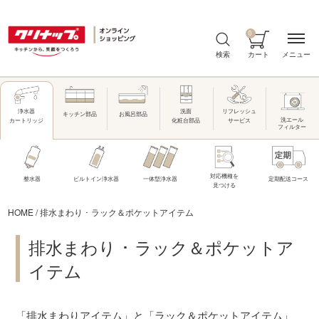
0
メニュー
検索
カート
洗面
リフレッシュ
浄水器
キッチン部品
お風呂部品
洗エール
化粧台部品
サービス
カートリッジ
フィルター
対応機種を
整水器
ビルトイン浄水器
一体型浄水器
定期配送コース
見つける
HOME
/
排水まわり ･ ラック＆ポケットアイテム
排水まわり ･ ラック＆ポケットア
イテム
「排水まわりアイテム」と「ラック＆ポケットアイテム」