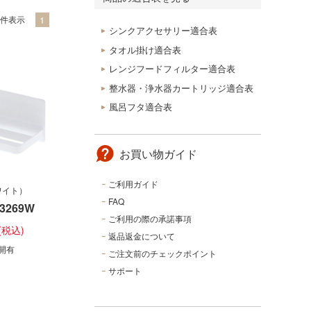
5件表示
1
シンクアクセサリー適合表
タオル掛け適合表
レンジフードフィルター適合表
整水器・浄水器カートリッジ適合表
風呂フタ適合表
お買い物ガイド
ご利用ガイド
ワイト）
FAQ
3269W
ご利用の際の承諾事項
返品返金について
開有
ご注文前のチェックポイント
サポート