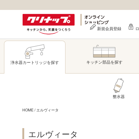
新規会員登録
キッチン部品
を探す
浄水器
カートリッジ
を探す
整水器
HOME
/
エルヴィータ
エルヴィータ