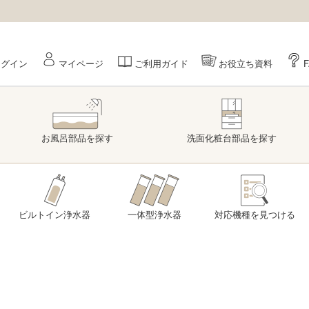
ログイン
マイページ
ご利用ガイド
お役立ち資料
お風呂部品
を探す
洗面
化粧台部品
を探す
ビルトイン浄水器
一体型浄水器
対応機種を
見つける