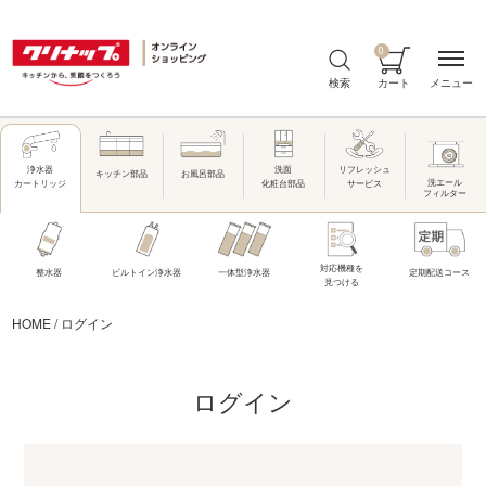
0
メニュー
検索
カート
洗面
リフレッシュ
浄水器
キッチン部品
お風呂部品
洗エール
化粧台部品
サービス
カートリッジ
フィルター
対応機種を
整水器
ビルトイン浄水器
一体型浄水器
定期配送コース
見つける
HOME
/
ログイン
ログイン