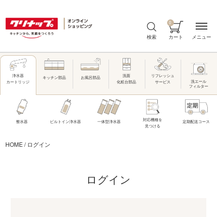
0
メニュー
検索
カート
洗面
リフレッシュ
浄水器
キッチン部品
お風呂部品
洗エール
化粧台部品
サービス
カートリッジ
フィルター
対応機種を
整水器
ビルトイン浄水器
一体型浄水器
定期配送コース
見つける
HOME
/
ログイン
ログイン