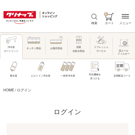
0
メニュー
検索
カート
洗面
リフレッシュ
浄水器
キッチン部品
お風呂部品
洗エール
化粧台部品
サービス
カートリッジ
フィルター
対応機種を
整水器
ビルトイン浄水器
一体型浄水器
定期配送コース
見つける
HOME
/
ログイン
ログイン