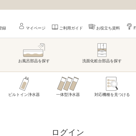
登録
マイページ
ご利用ガイド
お役立ち資料
お風呂部品
を探す
洗面
化粧台部品
を探す
ビルトイン浄水器
一体型浄水器
対応機種を
見つける
ログイン