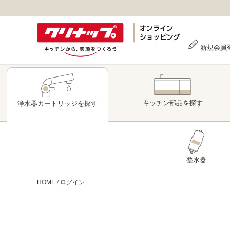
新規会員
キッチン部品
を探す
浄水器
カートリッジ
を探す
整水器
HOME
/
ログイン