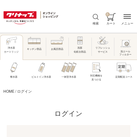
0
メニュー
検索
カート
洗面
リフレッシュ
浄水器
キッチン部品
お風呂部品
洗エール
化粧台部品
サービス
カートリッジ
フィルター
対応機種を
整水器
ビルトイン浄水器
一体型浄水器
定期配送コース
見つける
HOME
/
ログイン
ログイン