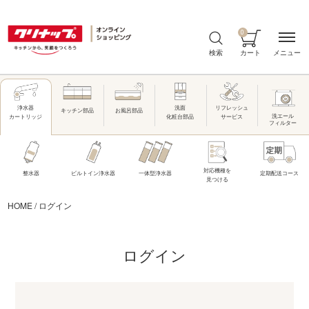
0
メニュー
検索
カート
洗面
リフレッシュ
浄水器
キッチン部品
お風呂部品
洗エール
化粧台部品
サービス
カートリッジ
フィルター
対応機種を
整水器
ビルトイン浄水器
一体型浄水器
定期配送コース
見つける
HOME
/
ログイン
ログイン