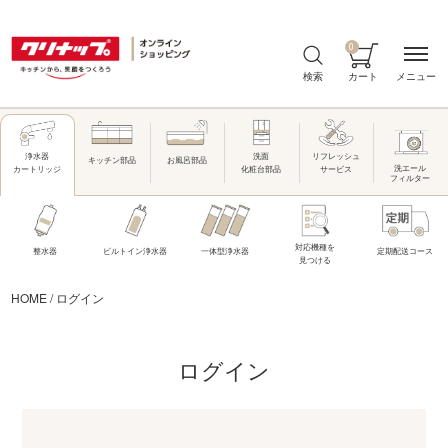
0
メニュー
検索
カート
洗面
リフレッシュ
浄水器
キッチン部品
お風呂部品
洗エール
化粧台部品
サービス
カートリッジ
フィルター
対応機種を
整水器
ビルトイン浄水器
一体型浄水器
定期配送コース
見つける
HOME
/
ログイン
ログイン