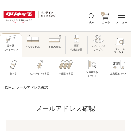
0
メニュー
検索
カート
洗面
リフレッシュ
浄水器
キッチン部品
お風呂部品
洗エール
化粧台部品
サービス
カートリッジ
フィルター
対応機種を
整水器
ビルトイン浄水器
一体型浄水器
定期配送コース
見つける
HOME
/
メールアドレス確認
メールアドレス確認