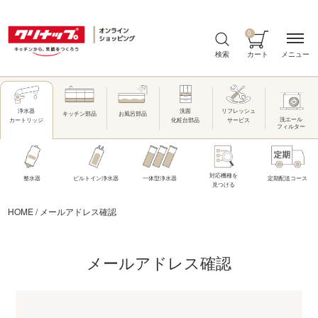
0
メニュー
検索
カート
洗面
リフレッシュ
浄水器
キッチン部品
お風呂部品
洗エール
化粧台部品
サービス
カートリッジ
フィルター
対応機種を
整水器
ビルトイン浄水器
一体型浄水器
定期配送コース
見つける
HOME
/
メールアドレス確認
メールアドレス確認