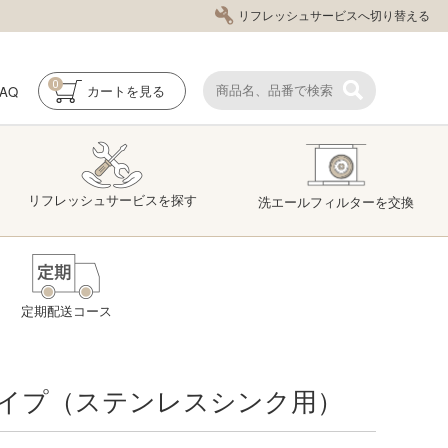
リフレッシュサービスへ切り替える
0
FAQ
カート
を見る
リフレッシュ
サービス
を探す
洗エール
フィルター
を交換
定期配送コース
イプ（ステンレスシンク用）