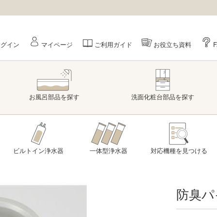
ログイン
マイページ
ご利用ガイド
お役立ち資料
お風呂部品
を探す
洗面
化粧台部品
を探す
ビルトイン浄水器
一体型浄水器
対応機種を
見つける
防臭パ