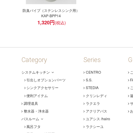
防臭パイプ（ステンレスシンク用）
KAP-BPP14
1,320
円
Category
Series
G
システムキッチン
CENTRO
引出しオプションパーツ
S.S.
F
シンクアクセサリー
STEDIA
便利アイテム
クリンレディ
調理道具
ラクエラ
整水器・浄水器
アクリアバス
バスルーム
ユアシス /hairo
風呂フタ
ラクシーユ