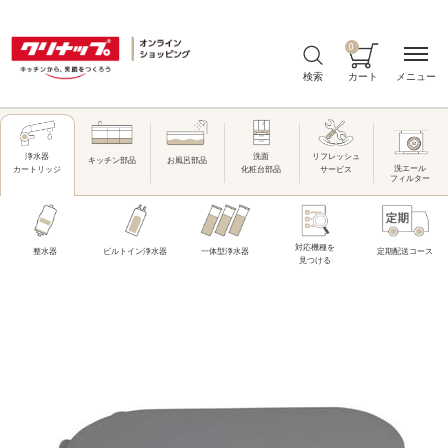
0
メニュー
検索
カート
洗面
リフレッシュ
浄水器
キッチン部品
お風呂部品
洗エール
化粧台部品
サービス
カートリッジ
フィルター
対応機種を
整水器
ビルトイン浄水器
一体型浄水器
定期配送コース
見つける