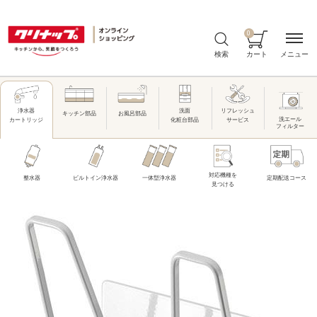
0
メニュー
検索
カート
洗面
リフレッシュ
浄水器
キッチン部品
お風呂部品
洗エール
化粧台部品
サービス
カートリッジ
フィルター
対応機種を
整水器
ビルトイン浄水器
一体型浄水器
定期配送コース
見つける