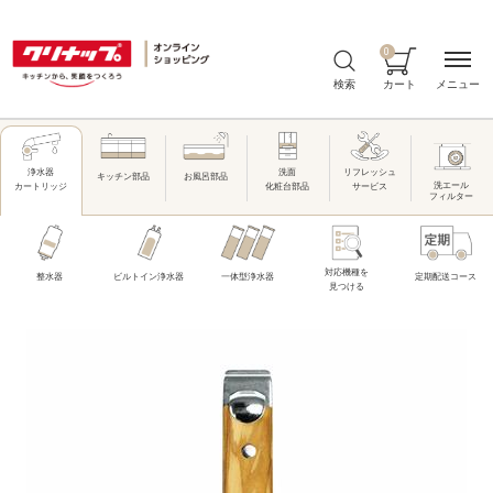
0
メニュー
検索
カート
洗面
リフレッシュ
浄水器
キッチン部品
お風呂部品
洗エール
化粧台部品
サービス
カートリッジ
フィルター
対応機種を
整水器
ビルトイン浄水器
一体型浄水器
定期配送コース
見つける