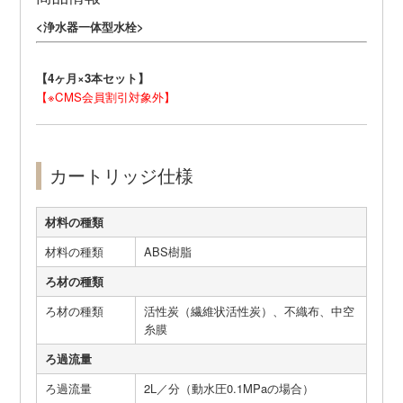
<浄水器一体型水栓>
【4ヶ月×3本セット】
【※CMS会員割引対象外】
カートリッジ仕様
材料の種類
材料の種類
ABS樹脂
ろ材の種類
ろ材の種類
活性炭（繊維状活性炭）、不織布、中空
糸膜
ろ過流量
ろ過流量
2L／分（動水圧0.1MPaの場合）