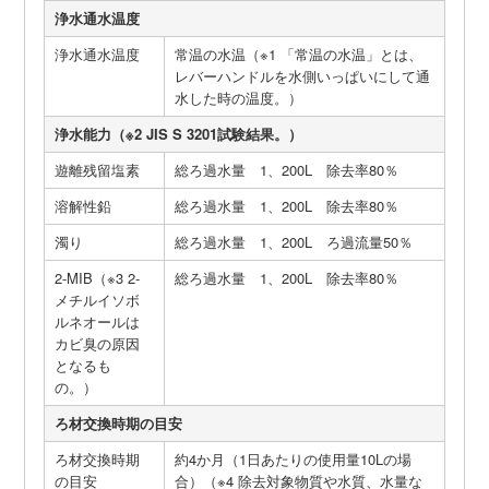
浄水通水温度
浄水通水温度
常温の水温（※1 「常温の水温」とは、
レバーハンドルを水側いっぱいにして通
水した時の温度。）
浄水能力（※2 JIS S 3201試験結果。）
遊離残留塩素
総ろ過水量 1、200L 除去率80％
溶解性鉛
総ろ過水量 1、200L 除去率80％
濁り
総ろ過水量 1、200L ろ過流量50％
2-MIB（※3 2-
総ろ過水量 1、200L 除去率80％
メチルイソボ
ルネオールは
カビ臭の原因
となるも
の。）
ろ材交換時期の目安
ろ材交換時期
約4か月（1日あたりの使用量10Lの場
の目安
合）（※4 除去対象物質や水質、水量な