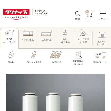
0
メニュー
検索
カート
洗面
リフレッシュ
浄水器
キッチン部品
お風呂部品
洗エール
化粧台部品
サービス
カートリッジ
フィルター
対応機種を
整水器
ビルトイン浄水器
一体型浄水器
定期配送コース
見つける