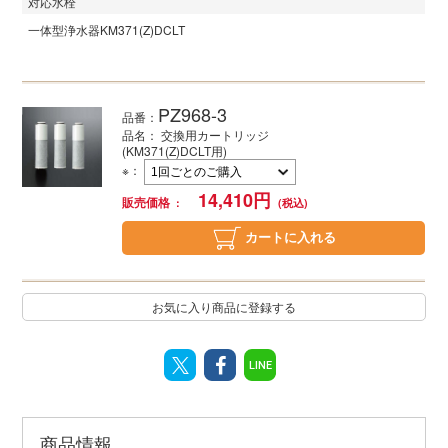
対応水栓
一体型浄水器
KM371(Z)DCLT
PZ968-3
品番：
品名： 交換用カートリッジ
(KM371(Z)DCLT用)
※
：
14,410
円
販売価格
カートに入れる
お気に入り商品に登録する
LINE
商品情報