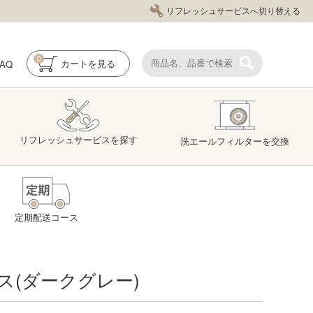
リフレッシュサービスへ切り替える
0
FAQ
カート
を見る
リフレッシュ
サービス
を探す
洗エール
フィルター
を交換
定期配送コース
ス(ダークグレー)