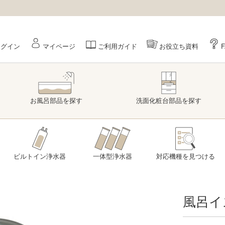
ログイン
マイページ
ご利用ガイド
お役立ち資料
お風呂部品
を探す
洗面
化粧台部品
を探す
ビルトイン浄水器
一体型浄水器
対応機種を
見つける
風呂イ