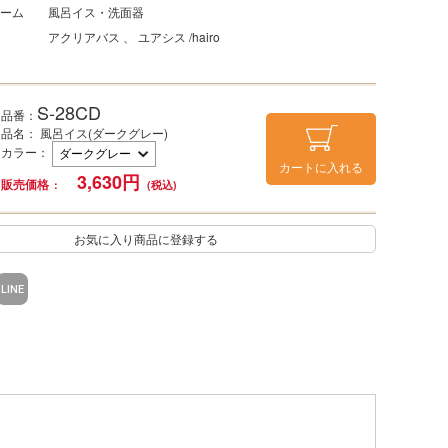
ーム
風呂イス・洗面器
アクリアバス
ユアシス /hairo
S-28CD
品番：
品名： 風呂イス(ダークグレー)
カラー
：
カートに入れる
3,630
円
販売価格
お気に入り商品に登録する
LINE