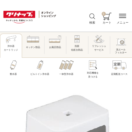
0
メニュー
検索
カート
洗面
リフレッシュ
浄水器
キッチン部品
お風呂部品
洗エール
化粧台部品
サービス
カートリッジ
フィルター
対応機種を
整水器
ビルトイン浄水器
一体型浄水器
定期配送コース
見つける