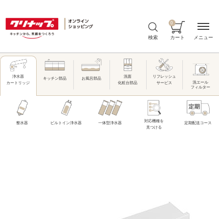
0
メニュー
検索
カート
洗面
リフレッシュ
浄水器
キッチン部品
お風呂部品
洗エール
化粧台部品
サービス
カートリッジ
フィルター
対応機種を
整水器
ビルトイン浄水器
一体型浄水器
定期配送コース
見つける