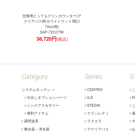
交換用とってもクリンカウンター(ア
クリアバス用/ホワイトウッド/間口
72cm用)
SAP-72CCTW
38,720
円
Category
Series
G
システムキッチン
CENTRO
引出しオプションパーツ
S.S.
F
シンクアクセサリー
STEDIA
便利アイテム
クリンレディ
調理道具
ラクエラ
整水器・浄水器
アクリアバス