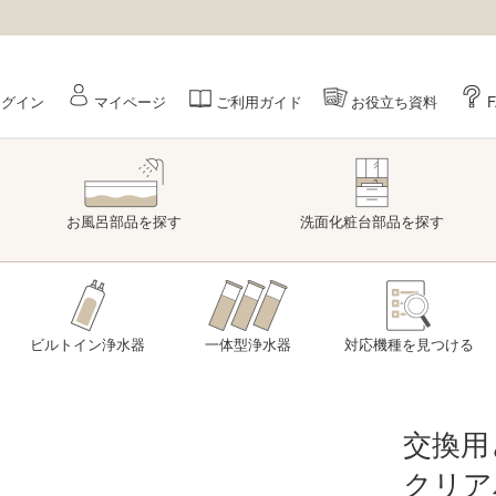
ログイン
マイページ
ご利用ガイド
お役立ち資料
お風呂部品
を探す
洗面
化粧台部品
を探す
ビルトイン浄水器
一体型浄水器
対応機種を
見つける
交換用
クリア