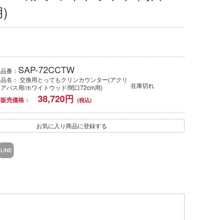
)
SAP-72CCTW
品番：
品名： 交換用とってもクリンカウンター(アクリ
在庫切れ
アバス用/ホワイトウッド/間口72cm用)
38,720
円
販売価格
お気に入り商品に登録する
LINE