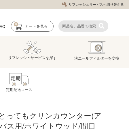
リフレッシュサービスへ切り替える
0
FAQ
カート
を見る
リフレッシュ
サービス
を探す
洗エール
フィルター
を交換
定期配送コース
とってもクリンカウンター(ア
バス用/ホワイトウッド/間口