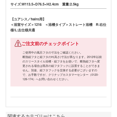
サイズ:W113.5×D76.5×H2.4cm 重量:2.5kg
【ユアシス／hairo用】
＜浴室サイズ＞1216 ＜浴槽タイプ＞ストレート浴槽 R:右仕
様/L:左仕様共通
ご注文前のチェックポイント
ご使用中の風呂フタの寸法をご確認ください。
断熱組フタと組フタのH(高さ)寸法が異なります。2012年以前
のスリースタイル浴槽・組フタをお使いで、断熱組フタへ変
更される場合は既存の組フタフックに設置することができま
せん。別途、組フタフックを交換する必要がございますの
で、お手数ですが、クリナップカスタマーセンター（0120-
126-174）へお問い合わせください。
関連するカテゴリーはこちら