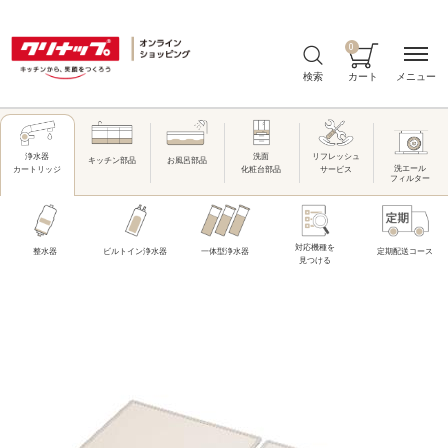
0
メニュー
検索
カート
洗面
リフレッシュ
浄水器
キッチン部品
お風呂部品
洗エール
化粧台部品
サービス
カートリッジ
フィルター
対応機種を
整水器
ビルトイン浄水器
一体型浄水器
定期配送コース
見つける