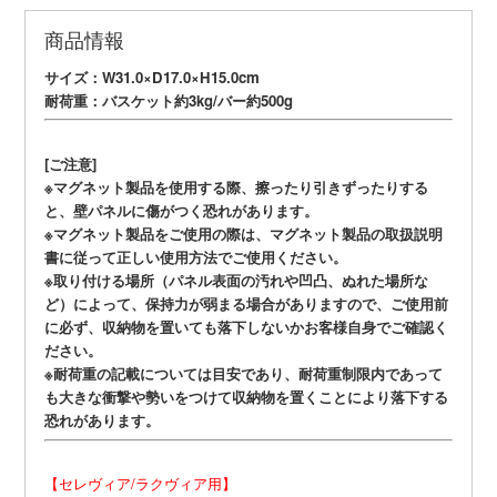
商品情報
サイズ：W31.0×D17.0×H15.0cm
耐荷重：バスケット約3kg/バー約500g
[ご注意]
※マグネット製品を使用する際、擦ったり引きずったりする
と、壁パネルに傷がつく恐れがあります。
※マグネット製品をご使用の際は、マグネット製品の取扱説明
書に従って正しい使用方法でご使用ください。
※取り付ける場所（パネル表面の汚れや凹凸、ぬれた場所な
ど）によって、保持力が弱まる場合がありますので、ご使用前
に必ず、収納物を置いても落下しないかお客様自身でご確認く
ださい。
※耐荷重の記載については目安であり、耐荷重制限内であって
も大きな衝撃や勢いをつけて収納物を置くことにより落下する
恐れがあります。
【セレヴィア/ラクヴィア用】