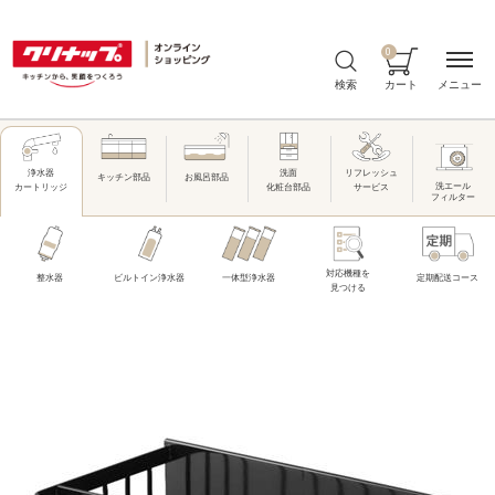
0
メニュー
検索
カート
洗面
リフレッシュ
浄水器
キッチン部品
お風呂部品
洗エール
化粧台部品
サービス
カートリッジ
フィルター
対応機種を
整水器
ビルトイン浄水器
一体型浄水器
定期配送コース
見つける