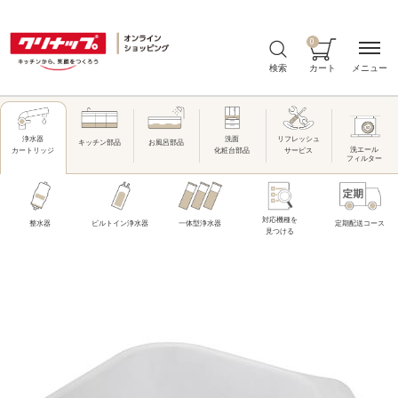
0
メニュー
検索
カート
洗面
リフレッシュ
浄水器
キッチン部品
お風呂部品
洗エール
化粧台部品
サービス
カートリッジ
フィルター
対応機種を
整水器
ビルトイン浄水器
一体型浄水器
定期配送コース
見つける