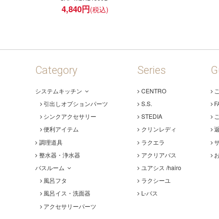
4,840
円
Category
Series
G
システムキッチン
CENTRO
引出しオプションパーツ
S.S.
F
シンクアクセサリー
STEDIA
便利アイテム
クリンレディ
調理道具
ラクエラ
整水器・浄水器
アクリアバス
バスルーム
ユアシス /hairo
風呂フタ
ラクシーユ
風呂イス・洗面器
L-バス
アクセサリーパーツ