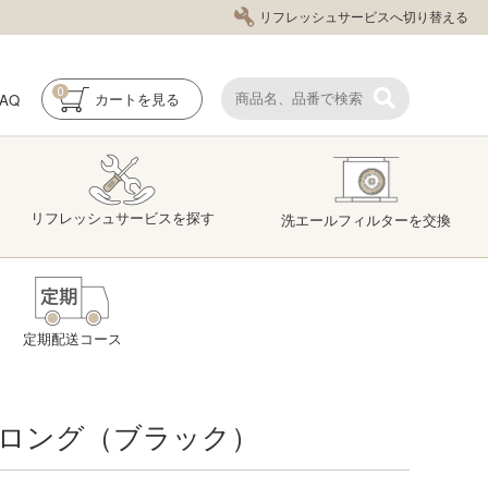
リフレッシュサービスへ切り替える
0
FAQ
カート
を見る
リフレッシュ
サービス
を探す
洗エール
フィルター
を交換
定期配送コース
ロング（ブラック）