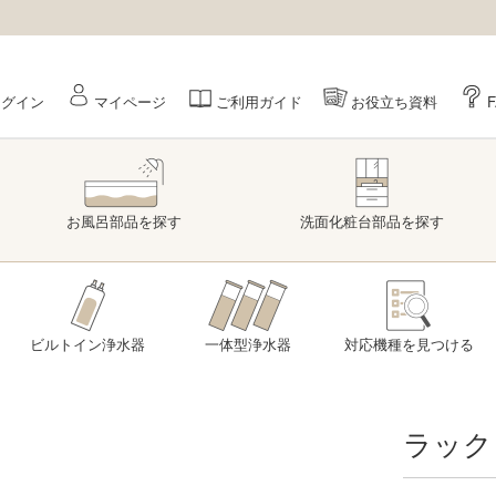
ログイン
マイページ
ご利用ガイド
お役立ち資料
お風呂部品
を探す
洗面
化粧台部品
を探す
ビルトイン浄水器
一体型浄水器
対応機種を
見つける
ラック