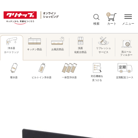
0
メニュー
検索
カート
洗面
リフレッシュ
浄水器
キッチン部品
お風呂部品
洗エール
化粧台部品
サービス
カートリッジ
フィルター
対応機種を
整水器
ビルトイン浄水器
一体型浄水器
定期配送コース
見つける