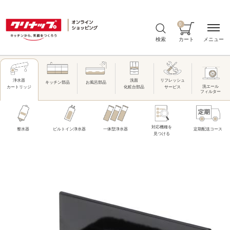
0
メニュー
検索
カート
洗面
リフレッシュ
浄水器
キッチン部品
お風呂部品
洗エール
化粧台部品
サービス
カートリッジ
フィルター
対応機種を
整水器
ビルトイン浄水器
一体型浄水器
定期配送コース
見つける