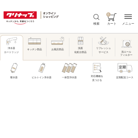
0
メニュー
検索
カート
洗面
リフレッシュ
浄水器
キッチン部品
お風呂部品
洗エール
化粧台部品
サービス
カートリッジ
フィルター
対応機種を
整水器
ビルトイン浄水器
一体型浄水器
定期配送コース
見つける