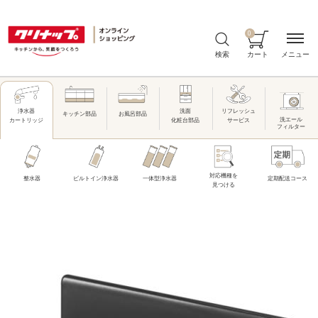
0
メニュー
検索
カート
洗面
リフレッシュ
浄水器
キッチン部品
お風呂部品
洗エール
化粧台部品
サービス
カートリッジ
フィルター
対応機種を
整水器
ビルトイン浄水器
一体型浄水器
定期配送コース
見つける