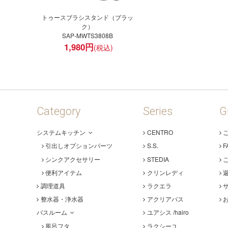
トゥースブラシスタンド（ブラッ
ク）
SAP-MWTS3808B
1,980
円
Category
Series
G
システムキッチン
CENTRO
引出しオプションパーツ
S.S.
F
シンクアクセサリー
STEDIA
便利アイテム
クリンレディ
調理道具
ラクエラ
整水器・浄水器
アクリアバス
バスルーム
ユアシス /hairo
風呂フタ
ラクシーユ