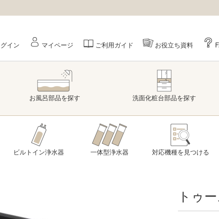
ログイン
マイページ
ご利用ガイド
お役立ち資料
お風呂部品
を探す
洗面
化粧台部品
を探す
ビルトイン浄水器
一体型浄水器
対応機種を
見つける
トゥー