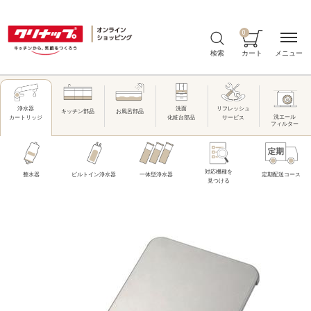
0
メニュー
検索
カート
洗面
リフレッシュ
浄水器
キッチン部品
お風呂部品
洗エール
化粧台部品
サービス
カートリッジ
フィルター
対応機種を
整水器
ビルトイン浄水器
一体型浄水器
定期配送コース
見つける