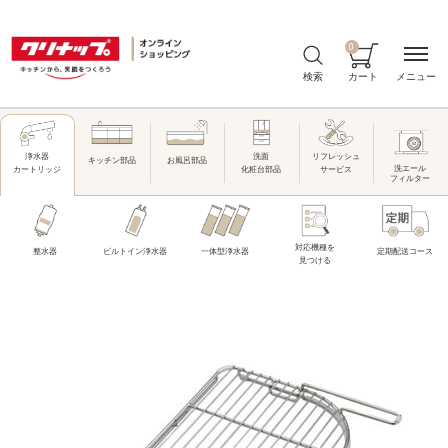
0
メニュー
検索
カート
洗面
リフレッシュ
浄水器
キッチン部品
お風呂部品
洗エール
化粧台部品
サービス
カートリッジ
フィルター
対応機種を
整水器
ビルトイン浄水器
一体型浄水器
定期配送コース
見つける