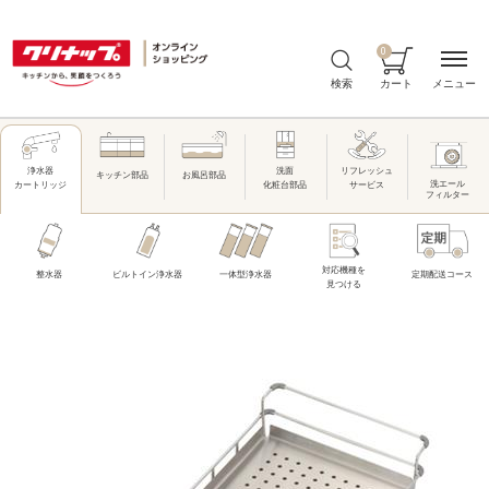
0
メニュー
検索
カート
洗面
リフレッシュ
浄水器
キッチン部品
お風呂部品
洗エール
化粧台部品
サービス
カートリッジ
フィルター
対応機種を
整水器
ビルトイン浄水器
一体型浄水器
定期配送コース
見つける