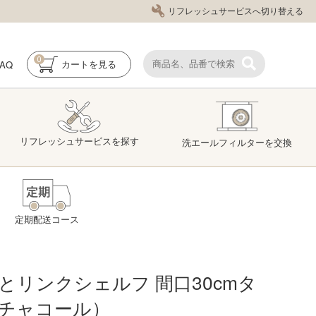
リフレッシュサービスへ切り替える
0
FAQ
カート
を見る
リフレッシュ
サービス
を探す
洗エール
フィルター
を交換
定期配送コース
とリンクシェルフ 間口30cmタ
チャコール）