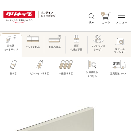
0
メニュー
検索
カート
洗面
リフレッシュ
浄水器
キッチン部品
お風呂部品
洗エール
化粧台部品
サービス
カートリッジ
フィルター
対応機種を
整水器
ビルトイン浄水器
一体型浄水器
定期配送コース
見つける