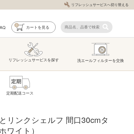
リフレッシュサービスへ切り替える
0
FAQ
カート
を見る
リフレッシュ
サービス
を探す
洗エール
フィルター
を交換
定期配送コース
とリンクシェルフ 間口30cmタ
ホワイト）