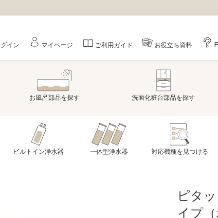
ログイン
マイページ
ご利用ガイド
お役立ち資料
お風呂部品
を探す
洗面
化粧台部品
を探す
ビルトイン浄水器
一体型浄水器
対応機種を
見つける
ピタッ
イプ（