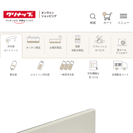
0
メニュー
検索
カート
洗面
リフレッシュ
浄水器
キッチン部品
お風呂部品
洗エール
化粧台部品
サービス
カートリッジ
フィルター
対応機種を
整水器
ビルトイン浄水器
一体型浄水器
定期配送コース
見つける