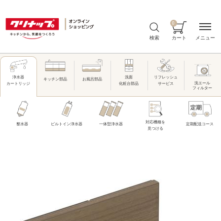
0
メニュー
検索
カート
洗面
リフレッシュ
浄水器
キッチン部品
お風呂部品
洗エール
化粧台部品
サービス
カートリッジ
フィルター
対応機種を
整水器
ビルトイン浄水器
一体型浄水器
定期配送コース
見つける