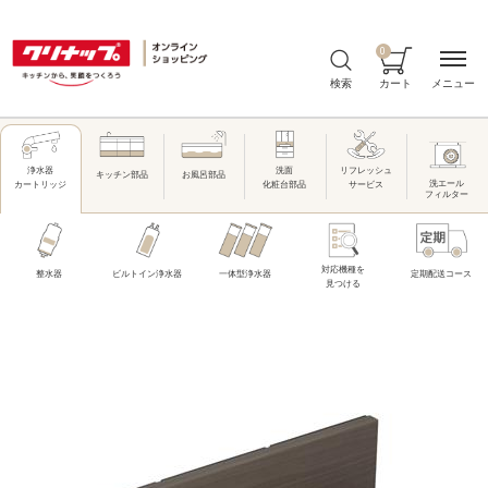
0
メニュー
検索
カート
洗面
リフレッシュ
浄水器
キッチン部品
お風呂部品
洗エール
化粧台部品
サービス
カートリッジ
フィルター
対応機種を
整水器
ビルトイン浄水器
一体型浄水器
定期配送コース
見つける