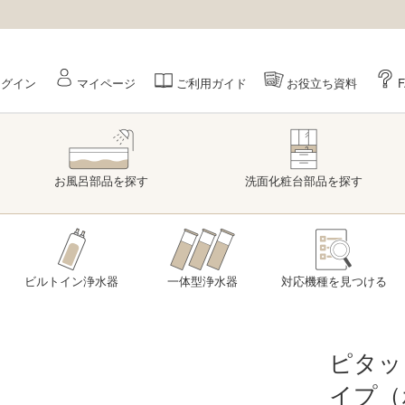
ログイン
マイページ
ご利用ガイド
お役立ち資料
お風呂部品
を探す
洗面
化粧台部品
を探す
ビルトイン浄水器
一体型浄水器
対応機種を
見つける
ピタッ
イプ（