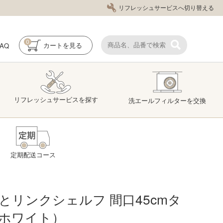
リフレッシュサービスへ切り替える
0
FAQ
カート
を見る
リフレッシュ
サービス
を探す
洗エール
フィルター
を交換
定期配送コース
とリンクシェルフ 間口45cmタ
ホワイト）