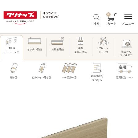
0
メニュー
検索
カート
洗面
リフレッシュ
浄水器
キッチン部品
お風呂部品
洗エール
化粧台部品
サービス
カートリッジ
フィルター
対応機種を
整水器
ビルトイン浄水器
一体型浄水器
定期配送コース
見つける