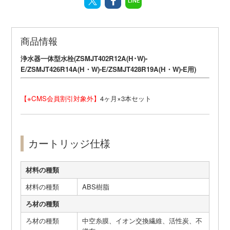
LINE
商品情報
浄水器一体型水栓(ZSMJT402R12A(H･W)-
E/ZSMJT426R14A(H・W)-E/ZSMJT428R19A(H・W)-E用)
【※CMS会員割引対象外】
4ヶ月×3本セット
カートリッジ仕様
材料の種類
材料の種類
ABS樹脂
ろ材の種類
ろ材の種類
中空糸膜、イオン交換繊維、活性炭、不