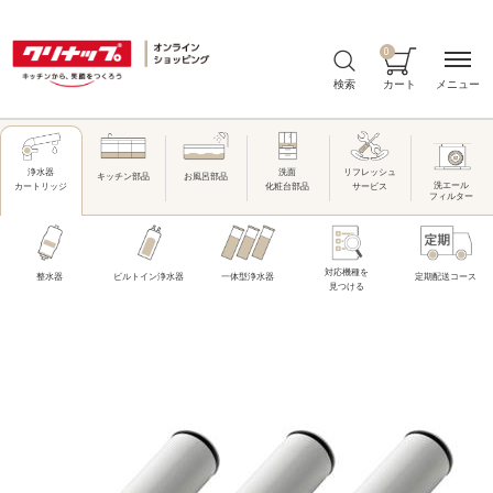
0
メニュー
検索
カート
洗面
リフレッシュ
浄水器
キッチン部品
お風呂部品
洗エール
化粧台部品
サービス
カートリッジ
フィルター
対応機種を
整水器
ビルトイン浄水器
一体型浄水器
定期配送コース
見つける