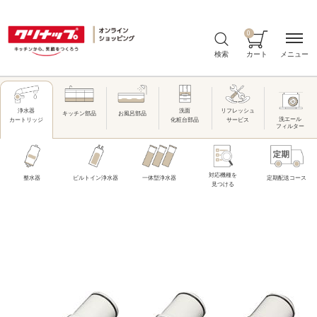
0
メニュー
検索
カート
洗面
リフレッシュ
浄水器
キッチン部品
お風呂部品
洗エール
化粧台部品
サービス
カートリッジ
フィルター
対応機種を
整水器
ビルトイン浄水器
一体型浄水器
定期配送コース
見つける