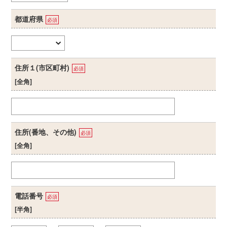
都道府県
必須
住所１(市区町村)
必須
[全角]
住所(番地、その他)
必須
[全角]
電話番号
必須
[半角]