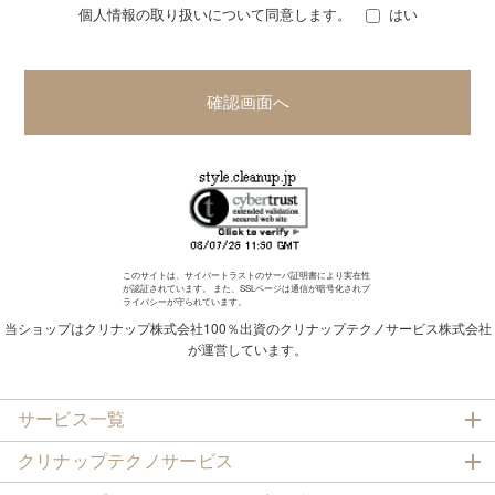
個人情報の取り扱いについて同意します。
はい
いたサービスの実施の他、プラン（見積）のご提供、アフターサ
ービスや点検その他のメンテナンスの実施、満足度調査、製品開
発やサービス向上のための調査、分析、定期的な情報のご提供、
新たなサービスや新商品情報のご提供、緊急時の連絡のために利
確認画面へ
用させていただきます。
このサイトは、サイバートラストの
サーバ証明書
により実在性
が認証されています。 また、SSLページは通信が暗号化されプ
ライバシーが守られています。
当ショップはクリナップ株式会社100％出資のクリナップテクノサービス株式会社
が運営しています。
サービス一覧
クリナップテクノサービス