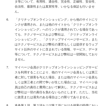
タ等について、有用性、適合性、完全性、正確性、安全性、
合法性、最新性または真実性等、いかなる保証も行いませ
ん。
「クリナップオンラインショッピング」から他のサイトにリ
ンクが適用され、または他のサイトから「クリナップオンラ
インショッピング」へのリンクが適用されている場合であっ
ても、テクノサービスおよび弊社は、「クリナップオンライ
ンショッピング」、「クリナップマイページサービス」また
はテクノサービスおよび弊社の運営もしくは提供するウェブ
サイト以外のサイトに含まれている情報、サービス、データ
等について、テクノサービスおよび弊社は一切関知しており
ません。
マイページ会員がクリナップオンラインショッピングサービ
スを利用することにより、他のマイページ会員もしくは第三
者に対して損害を与えた場合、または他のマイページ会員も
しくは第三者との間で争いが生じた場合には、マイページ会
員は自己の責任と費用において解決し、テクノサービスおよ
び弊社は一切の責任を負わないものとします。ただし、当社
に故意または過失のある場合はこの限りでありません。
本条第１項、第２項および第７項における損害の賠償におい