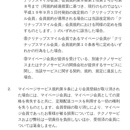
８号まで（同規約経過措置に基づき、現行のものではない
平成１９年９月１日付発効の改定前の「クリナップスマイ
ル会員」会員規約が適用される場合には当該改定前の「ク
リナップスマイル会員」会員規約における同様の定めを指
すものとします。）のいずれかに該当した場合。
⑧クリナップスマイル会員であるマイページ会員が「クリ
ナップスマイル会員」会員規約第１０条各号に定めるいず
れかの行為をした場合。
⑨マイページ会員が提供を受けている、別途テクノサービ
スまたはテクノサービスの関係会社が提供するサービスに
関し、当該サービスに関する契約、規約、規定に違反した
場合。
マイページサービス規約第９条により会員登録が取り消され
た場合には、マイページ会員は、マイページ会員としての資
格を喪失すると共に、定期配送コースを利用する一切の権利
を失うものとします。会員登録の取り消しにより、マイペー
ジ会員であったお客様が被る損害については、テクノサービ
スおよび弊社は一切責任を負担しないほか、受領済の金員に
ついては返金しません。