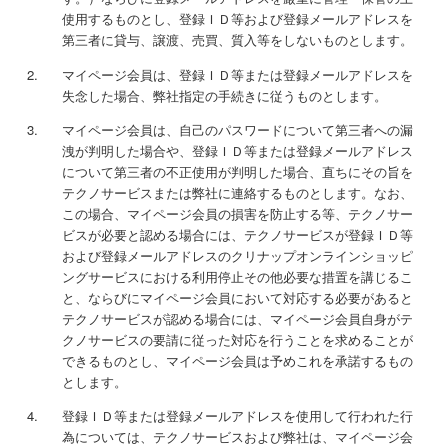
使用するものとし、登録ＩＤ等および登録メールアドレスを
第三者に貸与、譲渡、売買、質入等をしないものとします。
マイページ会員は、登録ＩＤ等または登録メールアドレスを
失念した場合、弊社指定の手続きに従うものとします。
マイページ会員は、自己のパスワードについて第三者への漏
洩が判明した場合や、登録ＩＤ等または登録メールアドレス
について第三者の不正使用が判明した場合、直ちにその旨を
テクノサービスまたは弊社に連絡するものとします。なお、
この場合、マイページ会員の損害を防止する等、テクノサー
ビスが必要と認める場合には、テクノサービスが登録ＩＤ等
および登録メールアドレスのクリナップオンラインショッピ
ングサービスにおける利用停止その他必要な措置を講じるこ
と、ならびにマイページ会員において対応する必要があると
テクノサービスが認める場合には、マイページ会員自身がテ
クノサービスの要請に従った対応を行うことを求めることが
できるものとし、マイページ会員は予めこれを承諾するもの
とします。
登録ＩＤ等または登録メールアドレスを使用して行われた行
為については、テクノサービスおよび弊社は、マイページ会