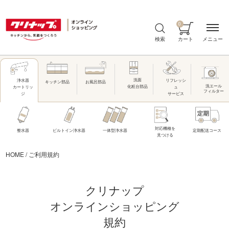
0
メニュー
検索
カート
洗面
リフレッシ
浄水器
キッチン部品
お風呂部品
洗エール
化粧台部品
ュ
カートリッ
フィルター
サービス
ジ
対応機種を
整水器
ビルトイン浄水器
一体型浄水器
定期配送コース
見つける
HOME
/
ご利用規約
クリナップ
オンラインショッピング
規約