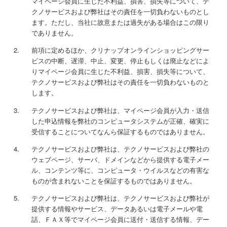
マイページ会員に生じた不利益、損害、損失等について、テ
クノサービスおよび弊社はその責任を一切負わないものとし
ます。ただし、当社に故意または過失がある場合はこの限り
でありません。
前項に定めるほか、クリナップオンラインショッピングサー
ビスの中断、遅滞、中止、変更、停止もしくは廃止などによ
りマイページ会員に生じた不利益、損害、損失等について、
テクノサービスおよび弊社はその責任を一切負わないものと
します。
テクノサービスおよび弊社は、マイページ会員が入力・送信
した申込情報を弊社のコンピュータシステムが正確、確実に
受信することについてなんら保証するものではありません。
テクノサービスおよび弊社は、テクノサービスおよび弊社の
ウェブページ、サーバ、ドメインなどから提供する電子メー
ル、コンテンツ等に、コンピュータ・ウイルスなどの有害な
ものが含まれないことを保証するものではありません。
テクノサービスおよび弊社は、テクノサービスおよび弊社が
提供する情報やサービス、データあるいは電子メールや電
話、ＦＡＸ等でマイページ会員に送付・送信する情報、デー