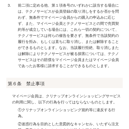
前二項に定める他、第１項各号のいずれかに該当する場合に
は、テクノサービスが会員登録の取り消しをするか否かを問
わず、無条件でマイページ会員からの購入の申込みに応じ
ず、また、マイページ会員とテクノサービスとの間で売買契
約等が成立している場合には、これら一切の契約について、
テクノサービスは何らの催告を要さず、無条件で当該契約の
履行を拒み、もしくは直ちに取り消し、または解除すること
ができるものとします。なお、当該履行拒絶、取り消しまた
は解除によりテクノサービスが被る損害については、テクノ
サービスはその賠償をマイページ会員またはマイページ会員
であったお客様に請求することができるものとします。
第６条 禁止事項
マイページ会員は、クリナップオンラインショッピングサービス
の利用に関し、以下の行為を行ってはならないものとします。
①クリナップオンラインショッピング規約等に違反する行
為。
②迷惑行為を目的とした意図的なキャンセル、いたずら注文