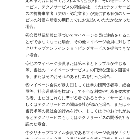
定める内容に従ってお支払いいただかず、その他テクノサ
ービス、テクノサービスの関係会社、またはテクノサービ
スの提携事業者（契約・認定業者）が提供する有償のサー
ビスの対価を所定の期日までにお支払いいただかなかった
場合。
④会員登録情報に基づいてマイページ会員に連絡をとるこ
とができなくなった場合、その他マイページ会員に対して
クリナップオンラインショッピングサービスを提供できな
い場合。
⑤他のマイページ会員または第三者とトラブルが生じる
等、当社の「マイページサービス」の円滑な運営を阻害す
る、またはそのおそれのある行為を行った場合。
⑥マイページ会員が暴力団もしくは暴力団関係者等、総会
屋等、社会運動等を標ぼうして不当な利益や行為を要求す
る者、またはこれらに準ずる者であるとテクノサービスも
しくはテクノサービスの関係会社が認めた場合、または不
当要求等の反社会的行為を行い、もしくはそのおそれがあ
るとテクノサービスもしくはテクノサービスの関係会社が
認めた場合。
⑦クリナップスマイル会員であるマイページ会員が「クリ
ナップスマイル会員」会員規約第８条第１項第２号から第