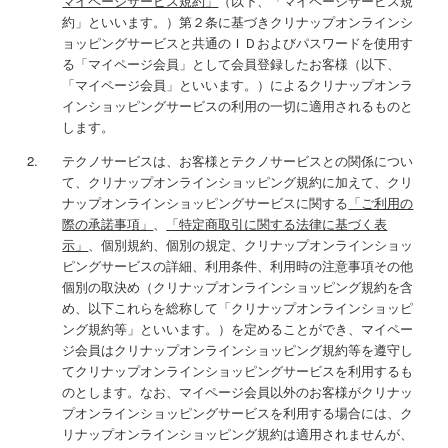
マイページサービス規約」
（以下、「マイページサービス規
約」といいます。）第２条に基づきクリナップオンラインシ
ョッピングサービスと共通のＩＤおよびパスワードを使用す
る「マイページ会員」として会員登録したお客様（以下、
「マイページ会員」といいます。）によるクリナップオンラ
インショッピングサービスの利用の一切に適用されるものと
します。
テクノサービスは、お客様とテクノサービスとの関係につい
て、クリナップオンラインショッピング規約に加えて、クリ
ナップオンラインショッピングサービスに関する
「ご利用の
際の承諾事項」
、
「特定商取引に関する法律に基づく表
示」
、個別規約、個別の規定、クリナップオンラインショッ
ピングサービスの詳細、利用条件、利用時の注意事項その他
個別の取決め（クリナップオンラインショッピング規約を含
め、以下これらを総称して「クリナップオンラインショッピ
ング規約等」といいます。）を定めることができ、マイペー
ジ会員はクリナップオンラインショッピング規約等を遵守し
てクリナップオンラインショッピングサービスを利用するも
のとします。なお、マイページ会員以外のお客様がクリナッ
プオンラインショッピングサービスを利用する場合には、ク
リナップオンラインショッピング規約は適用されませんが、