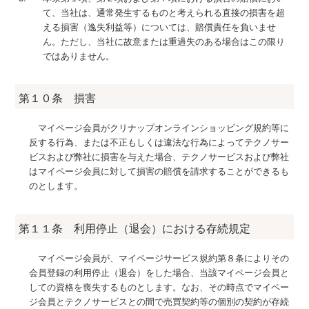
て、当社は、通常発生するものと考えられる直接の損害を超
える損害（逸失利益等）については、賠償責任を負いませ
ん。ただし、当社に故意または重過失のある場合はこの限り
ではありません。
第１０条 損害
マイページ会員がクリナップオンラインショッピング規約等に
反する行為、または不正もしくは違法な行為によってテクノサー
ビスおよび弊社に損害を与えた場合、テクノサービスおよび弊社
はマイページ会員に対して損害の賠償を請求することができるも
のとします。
第１１条 利用停止（退会）における存続規定
マイページ会員が、マイページサービス規約第８条によりその
会員登録の利用停止（退会）をした場合、当該マイページ会員と
しての資格を喪失するものとします。なお、その時点でマイペー
ジ会員とテクノサービスとの間で売買契約等の個別の契約が存続