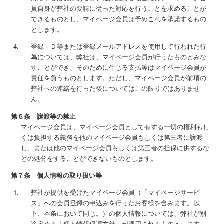
員自身が弊社の要請に従った対応を行うことを求めることが
できるものとし、マイページ会員は予めこれを承諾するもの
とします。
登録ＩＤ等または登録メールアドレスを使用して行われた行
為については、弊社は、マイページ会員が行ったものとみな
すことができ、そのために生じる支払等はマイページ会員が
責任を負うものとします。ただし、マイページ会員が前項の
弊社への連絡を行った後についてはこの限りではありませ
ん。
第６条 譲渡等の禁止
マイページ会員は、マイページ会員として有する一切の権利もし
くは負担する義務を他のマイページ会員もしくは第三者に譲渡
し、または他のマイページ会員もしくは第三者の担保に供するな
どの処分をすることができないものとします。
第７条 個人情報の取り扱い等
弊社が提供を受けたマイページ会員（「マイページサービ
ス」への会員登録の申込みを行ったお客様を含みます。以
下、本条において同じ。）の個人情報については、弊社が別
途定める「個人情報保護方針」が適用されるものとします。