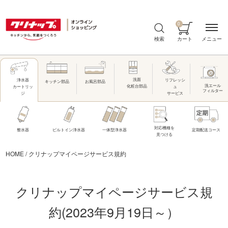
0
メニュー
検索
カート
洗面
リフレッシ
浄水器
キッチン部品
お風呂部品
洗エール
化粧台部品
ュ
カートリッ
フィルター
サービス
ジ
対応機種を
整水器
ビルトイン浄水器
一体型浄水器
定期配送コース
見つける
HOME
/
クリナップマイページサービス規約
クリナップ
マイページサービス
規
約(2023年9月19日～）