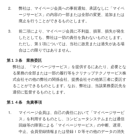
弊社は、マイページ会員への事前通知、承諾なしに「マイペ
ージサービス」の内容の一部または全部の変更、追加または
廃止を行うことができるものとします。
前二項により、マイページ会員に不利益、損害、損失が発生
したとしても、弊社は一切の責任を負わないものとします。
ただし、第１項については、当社に故意または過失がある場
合はこの限りではありません。
第１３条 業務委託
弊社は、「マイページサービス」を提供するにあたり、必要とな
る業務の全部または一部の履行等をクリナップテクノサービス株
式会社その他の弊社の関係会社、提携会社その他第三者に委託す
ることができるものとします。なお、弊社は、当該業務委託先を
適切に監督するものとします。
第１４条 免責事項
マイページ会員は、自己の責任において「マイページサービ
ス」を利用するものとし、コンピュータシステムまたは通信
回線等の障害による「マイページサービス」の中断、遅滞、
中止、会員登録情報または登録ＩＤ等その他のデータの消失