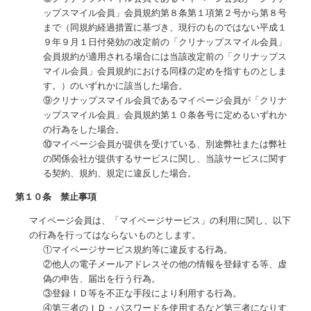
ップスマイル会員」会員規約第８条第１項第２号から第８号
まで（同規約経過措置に基づき、現行のものではない平成１
９年９月１日付発効の改定前の「クリナップスマイル会員」
会員規約が適用される場合には当該改定前の「クリナップス
マイル会員」会員規約における同様の定めを指すものとしま
す。）のいずれかに該当した場合。
⑨クリナップスマイル会員であるマイページ会員が「クリナ
ップスマイル会員」会員規約第１０条各号に定めるいずれか
の行為をした場合。
⑩マイページ会員が提供を受けている、別途弊社または弊社
の関係会社が提供するサービスに関し、当該サービスに関す
る契約、規約、規定に違反した場合。
第１０条 禁止事項
マイページ会員は、「マイページサービス」の利用に関し、以下
の行為を行ってはならないものとします。
①マイページサービス規約等に違反する行為。
②他人の電子メールアドレスその他の情報を登録する等、虚
偽の申告、届出を行う行為。
③登録ＩＤ等を不正な手段により利用する行為。
④第三者のＩＤ・パスワードを使用するなど第三者になりす