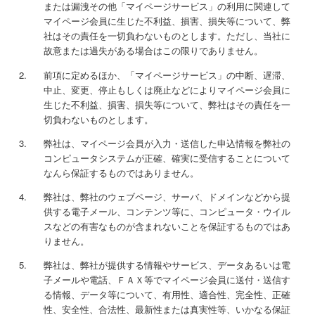
または漏洩その他「マイページサービス」の利用に関連して
マイページ会員に生じた不利益、損害、損失等について、弊
社はその責任を一切負わないものとします。ただし、当社に
故意または過失がある場合はこの限りでありません。
前項に定めるほか、「マイページサービス」の中断、遅滞、
中止、変更、停止もしくは廃止などによりマイページ会員に
生じた不利益、損害、損失等について、弊社はその責任を一
切負わないものとします。
弊社は、マイページ会員が入力・送信した申込情報を弊社の
コンピュータシステムが正確、確実に受信することについて
なんら保証するものではありません。
弊社は、弊社のウェブページ、サーバ、ドメインなどから提
供する電子メール、コンテンツ等に、コンピュータ・ウイル
スなどの有害なものが含まれないことを保証するものではあ
りません。
弊社は、弊社が提供する情報やサービス、データあるいは電
子メールや電話、ＦＡＸ等でマイページ会員に送付・送信す
る情報、データ等について、有用性、適合性、完全性、正確
性、安全性、合法性、最新性または真実性等、いかなる保証