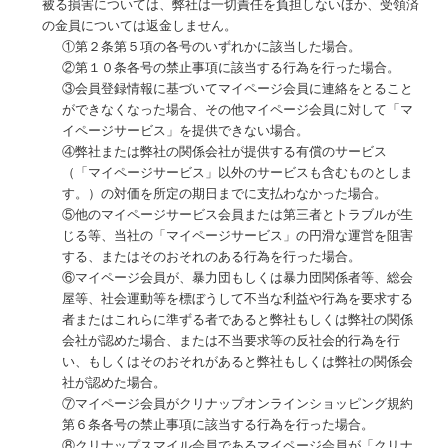
被る損害については、弊社は一切責任を負担しないほか、受領済
の金員については返金しません。
①第２条第５項の各号のいずれかに該当した場合。
②第１０条各号の禁止事項に該当する行為を行った場合。
③会員登録情報に基づいてマイページ会員に連絡をとること
ができなくなった場合、その他マイページ会員に対して「マ
イページサービス」を提供できない場合。
④弊社または弊社の関係会社が提供する有償のサービス
（「マイページサービス」以外のサービスも含むものとしま
す。）の対価を所定の期日までに支払わなかった場合。
⑤他のマイページサービス会員または第三者とトラブルが生
じる等、当社の「マイページサービス」の円滑な運営を阻害
する、またはそのおそれのある行為を行った場合。
⑥マイページ会員が、暴力団もしくは暴力団関係者等、総会
屋等、社会運動等を標ぼうして不当な利益や行為を要求する
者またはこれらに準ずる者であると弊社もしくは弊社の関係
会社が認めた場合、または不当要求等の反社会的行為を行
い、もしくはそのおそれがあると弊社もしくは弊社の関係会
社が認めた場合。
⑦マイページ会員がクリナップオンラインショッピング規約
第６条各号の禁止事項に該当する行為を行った場合。
⑧クリナップスマイル会員であるマイページ会員が「クリナ