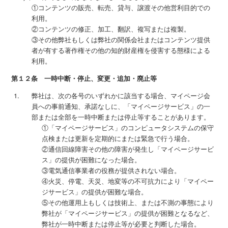
①コンテンツの販売、転売、貸与、譲渡その他営利目的での
利用。
②コンテンツの修正、加工、翻訳、複写または複製。
③その他弊社もしくは弊社の関係会社またはコンテンツ提供
者が有する著作権その他の知的財産権を侵害する態様による
利用。
第１２条 一時中断・停止、変更・追加・廃止等
弊社は、次の各号のいずれかに該当する場合、マイページ会
員への事前通知、承諾なしに、「マイページサービス」の一
部または全部を一時中断または停止等することがあります。
①「マイページサービス」のコンピュータシステムの保守
点検または更新を定期的にまたは緊急で行う場合。
②通信回線障害その他の障害が発生し「マイページサービ
ス」の提供が困難になった場合。
③電気通信事業者の役務が提供されない場合。
④火災、停電、天災、地変等の不可抗力により「マイペー
ジサービス」の提供が困難な場合。
⑤その他運用上もしくは技術上、または不測の事態により
弊社が「マイページサービス」の提供が困難となるなど、
弊社が一時中断または停止等が必要と判断した場合。