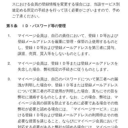
スにおける会員の登録情報を変更する場合には、当該サービス別
途定める所定の手続きを行って頂く必要がございますので、予め
ご了承ください。
第５条 ＩＤ・パスワード等の管理
マイページ会員は、自己の責任において、登録ＩＤ等および
登録メールアドレスを厳重に管理・保管の上使用するものと
し、登録ＩＤ等および登録メールアドレスを第三者に貸与、
譲渡、売買、質入等をしないものとします。
マイページ会員は、登録ＩＤ等または登録メールアドレスを
失念した場合、弊社指定の手続きに従うものとします。
マイページ会員は、自己のパスワードについて第三者への漏
洩が判明した場合や、登録ＩＤ等または登録メールアドレス
について第三者の不正使用が判明した場合、直ちにその旨を
弊社に連絡するものとします。なお、この場合、弊社は、マ
イページ会員の損害を防止するために必要である場合その他
弊社が必要と認める場合には、「マイページサービス」にお
ける登録ＩＤ等および登録メールアドレスの利用停止その他
必要な措置を講じること、ならびにマイページ会員において
対応する必要があると弊社が認める場合には、マイページ会