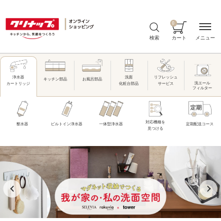
0
メニュー
検索
カート
洗面
リフレッシュ
浄水器
キッチン部品
お風呂部品
洗エール
化粧台部品
サービス
カートリッジ
フィルター
対応機種を
整水器
ビルトイン浄水器
一体型浄水器
定期配送コース
見つける