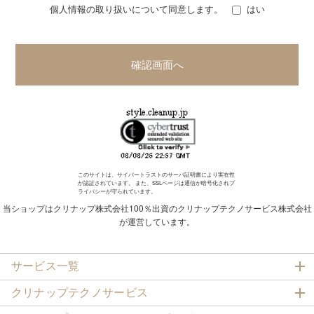
個人情報の取り扱いについて同意します。
はい
いたサービスの実施の他、プラン（見積）のご提供、アフターサ
ービスや点検その他のメンテナンスの実施、満足度調査、製品開
発やサービス向上のための調査、分析、定期的な情報のご提供、
新たなサービスや新商品情報のご提供、緊急時の連絡のために利
確認画面へ
用させていただきます。
このサイトは、サイバートラストの
サーバ証明書
により実在性
が認証されています。 また、SSLページは通信が暗号化されプ
ライバシーが守られています。
当ショップはクリナップ株式会社100％出資のクリナップテクノサービス株式会社
が運営しています。
サービス一覧
クリナップテクノサービス