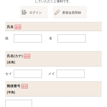
していただくと便利です。
ログイン
新規会員登録
氏名
必須
姓
名
氏名(カナ)
必須
[全角]
セイ
メイ
郵便番号
必須
[半角]