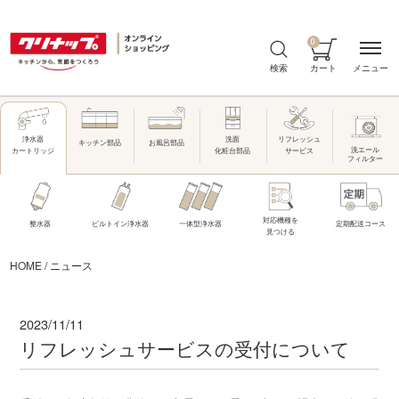
0
メニュー
検索
カート
洗面
リフレッシュ
浄水器
キッチン部品
お風呂部品
洗エール
化粧台部品
サービス
カートリッジ
フィルター
対応機種を
整水器
ビルトイン浄水器
一体型浄水器
定期配送コース
見つける
HOME
/
ニュース
2023/11/11
リフレッシュサービスの受付について